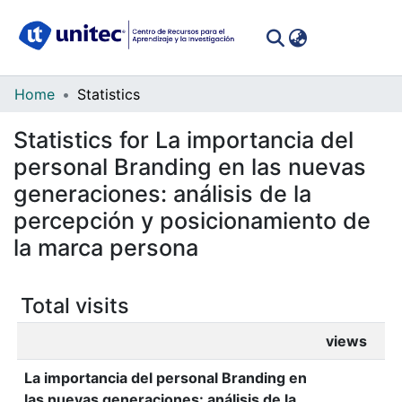
(curren
Log In
Communities
Home
Statistics
&
Statistics for La importancia del
Collections
personal Branding en las nuevas
All of DSpace
generaciones: análisis de la
percepción y posicionamiento de
la marca persona
Total visits
views
La importancia del personal Branding en
las nuevas generaciones: análisis de la