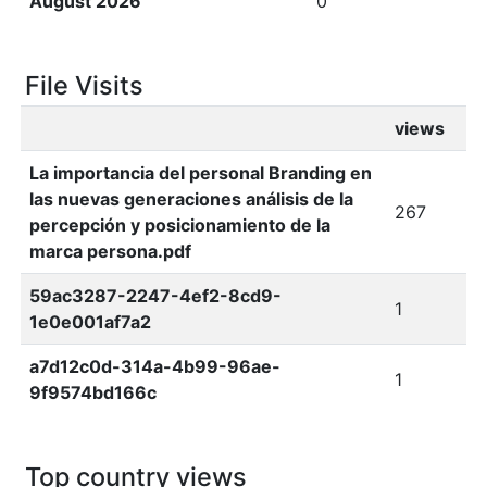
August 2026
0
File Visits
views
La importancia del personal Branding en
las nuevas generaciones análisis de la
267
percepción y posicionamiento de la
marca persona.pdf
59ac3287-2247-4ef2-8cd9-
1
1e0e001af7a2
a7d12c0d-314a-4b99-96ae-
1
9f9574bd166c
Top country views