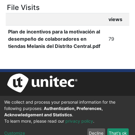
File Visits
views
Plan de incentivos para la motivación al
desempeño de colaboradores en
79
tiendas Melanis del Distrito Central.pdf
We collect and process your personal information for the
UNIVERSIDAD TECNOLÓGICA CENTROAMERICANA UNITEC
following purposes:
Authentication, Preferences,
BOULEVARD KENNEDY, V-782, FRENTE A RESIDENCIAL HONDURAS.
TEGUCIGALPA, FRANCISCO MORAZÁN, 11101
Acknowledgement and Statistics
.
To learn more, please read our
privacy policy
.
© 2024 Todos los Derechos Reservados.
Customize
Decline
That's ok
Desarrollado en DSpace - Versión 7.6 por |
IGNITE