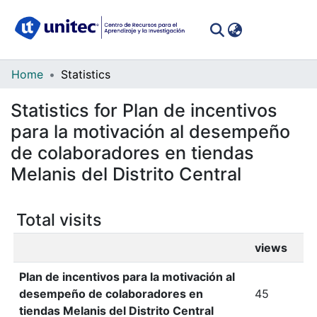
(curren
Log In
Communities
Home
Statistics
&
Statistics for Plan de incentivos
Collections
para la motivación al desempeño
All of DSpace
de colaboradores en tiendas
Melanis del Distrito Central
Total visits
views
Plan de incentivos para la motivación al
desempeño de colaboradores en
45
tiendas Melanis del Distrito Central