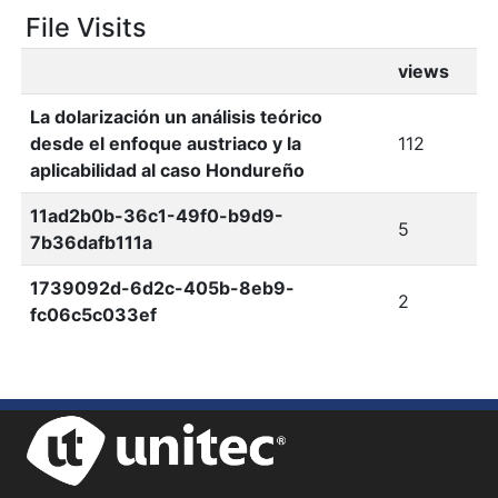
File Visits
views
La dolarización un análisis teórico
desde el enfoque austriaco y la
112
aplicabilidad al caso Hondureño
11ad2b0b-36c1-49f0-b9d9-
5
7b36dafb111a
1739092d-6d2c-405b-8eb9-
2
fc06c5c033ef