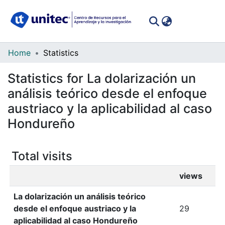
(curren
Log In
Communities
Home
Statistics
&
Statistics for La dolarización un
Collections
análisis teórico desde el enfoque
All of DSpace
austriaco y la aplicabilidad al caso
Hondureño
Total visits
views
La dolarización un análisis teórico
desde el enfoque austriaco y la
29
aplicabilidad al caso Hondureño