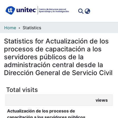
(curren
Log In
Communities
Home
Statistics
&
Statistics for Actualización de los
Collections
procesos de capacitación a los
All of DSpace
servidores públicos de la
administración central desde la
Dirección General de Servicio Civil
Total visits
views
Actualización de los procesos de
capacitación a los servidores públicos