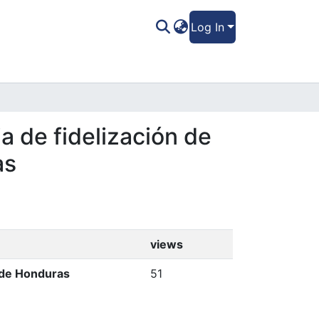
Log In
a de fidelización de
as
views
l de Honduras
51