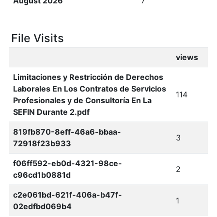
August 2026
7
File Visits
views
Limitaciones y Restricción de Derechos
Laborales En Los Contratos de Servicios
114
Profesionales y de Consultoría En La
SEFIN Durante 2.pdf
819fb870-8eff-46a6-bbaa-
3
72918f23b933
f06ff592-eb0d-4321-98ce-
2
c96cd1b0881d
c2e061bd-621f-406a-b47f-
1
02edfbd069b4