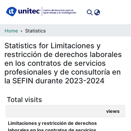
(curren
Log In
Communities
Home
Statistics
&
Statistics for Limitaciones y
Collections
restricción de derechos laborales
All of DSpace
en los contratos de servicios
profesionales y de consultoría en
la SEFIN durante 2023-2024
Total visits
views
Limitaciones y restricción de derechos
laborales en los contratos de servicios